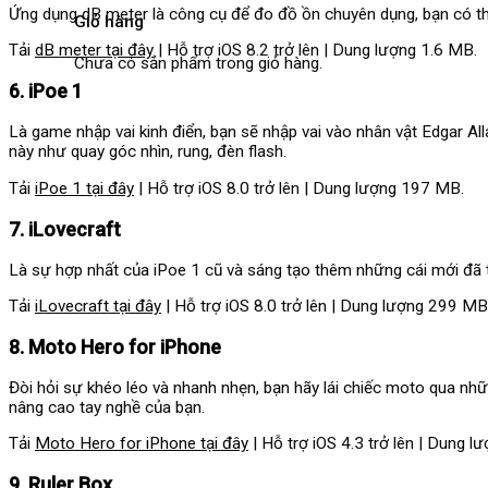
Ứng dụng dB meter là công cụ để đo đồ ồn chuyên dụng, bạn có t
Giỏ hàng
Tải
dB meter tại đây
| Hỗ trợ iOS 8.2 trở lên | Dung lượng 1.6 MB.
Chưa có sản phẩm trong giỏ hàng.
6. iPoe 1
Là game nhập vai kinh điển, bạn sẽ nhập vai vào nhân vật Edgar Al
này như quay góc nhìn, rung, đèn flash.
Tải
iPoe 1 tại đây
| Hỗ trợ iOS 8.0 trở lên | Dung lượng 197 MB.
7. iLovecraft
Là sự hợp nhất của iPoe 1 cũ và sáng tạo thêm những cái mới đã tạ
Tải
iLovecraft tại đây
| Hỗ trợ iOS 8.0 trở lên | Dung lượng 299 MB
8. Moto Hero for iPhone
Đòi hỏi sự khéo léo và nhanh nhẹn, bạn hãy lái chiếc moto qua nhữ
nâng cao tay nghề của bạn.
Tải
Moto Hero for iPhone tại đây
| Hỗ trợ iOS 4.3 trở lên | Dung l
9. Ruler Box