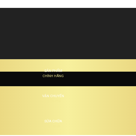
SẢN PHẨM
CHÍNH HÃNG
VẬN CHUYỂN
MIỄN PHÍ
SỬA CHỮA
TẠI NHÀ