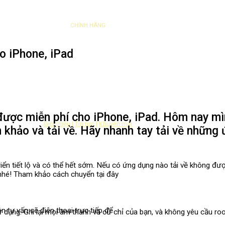
THAY LÕI LỌC
CHÍNH HÃNG
o iPhone, iPad
ợc miễn phí cho iPhone, iPad. Hôm nay mình 
Giới thiệu
|
Tin tức
|
Khuyến mãi
 khảo và tải về. Hãy nhanh tay tải về những
ển tiết lộ và có thể hết sớm. Nếu có ứng dụng nào tải về không được 
 nhé! Tham khảo cách chuyển tại đây
n tư vấn sẽ điện thoại trực tiếp để
dụng. Ghi lại mọi âm thanh và cử chỉ của bạn, và không yêu cầu roo