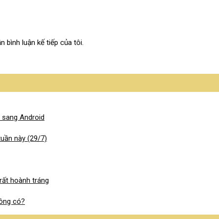
n bình luận kế tiếp của tôi.
 sang Android
tuần này (29/7)
rất hoành tráng
hông có?