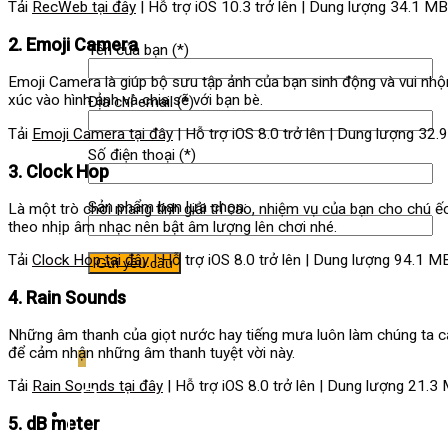
Tải
RecWeb tại đây
| Hỗ trợ iOS 10.3 trở lên | Dung lượng 34.1 MB
2. Emoji Camera
Tên của bạn (*)
Emoji Camera là giúp bộ sưu tập ảnh của bạn sinh động và vui nh
xúc vào hình ảnh và chia sẽ với bạn bè.
Địa chỉ email (*)
Tải
Emoji Camera tại đây
| Hỗ trợ iOS 8.0 trở lên | Dung lượng 32.
Số điện thoại (*)
3. Clock Hop
Sản phẩm bạn lựa chọn:
Là một trò chơi mang tính giải trí cao, nhiệm vụ của bạn cho chú 
theo nhịp âm nhạc nên bật âm lượng lên chơi nhé.
Tải
Clock Hop tại đây
| Hỗ trợ iOS 8.0 trở lên | Dung lượng 94.1 M
4. Rain Sounds
Những âm thanh của giọt nước hay tiếng mưa luôn làm chúng ta cảm 
để cảm nhận những âm thanh tuyệt vời này.
Tải
Rain Sounds tại đây
| Hỗ trợ iOS 8.0 trở lên | Dung lượng 21.3
0
5. dB meter