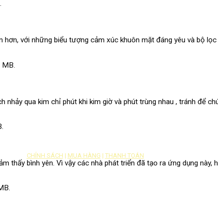
.
ộn hơn, với những biểu tượng cảm xúc khuôn mặt đáng yêu và bộ lọ
9 MB.
ếch nhảy qua kim chỉ phút khi kim giờ và phút trùng nhau , tránh để
B.
CHÍNH SÁCH
|
MUA HÀNG
|
THANH TOÁN
thấy bình yên. Vì vậy các nhà phát triển đã tạo ra ứng dụng này, h
 MB.