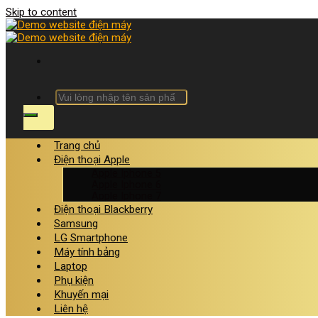
Skip to content
Trang chủ
Điện thoại Apple
Apple Iphone 5
Apple Iphone 6
Apple Iphone 7
Điện thoại Blackberry
Samsung
LG Smartphone
Máy tính bảng
Laptop
Phụ kiện
Khuyến mại
Liên hệ