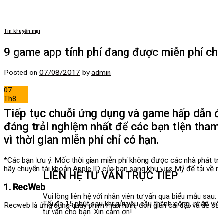
Tin khuyến mại
9 game app tính phí đang được miễn phí ch
GỌI TƯ VẤN:
Posted on
07/08/2017
by
admin
07
HỖ TRỢ KỸ THUẬT:
Th8
Tiếp tục chuỗi ứng dụng và game hấp dẫn đư
đáng trải nghiệm nhất để các bạn tiện tham
vì thời gian miễn phí chỉ có hạn.
*Các bạn lưu ý: Mốc thời gian miễn phí không được các nhà phát tri
hãy chuyển tài khoản Apple ID của bạn sang khu vực Mỹ để tải về
LIÊN HỆ TƯ VẤN TRỰC TIẾP
1. RecWeb
Vui lòng liên hệ với nhân viên tư vấn qua biểu mẫu sau:
Tối đa 15 phút sau khi gửi yêu cầu thành công, nhân viê
Recweb là ứng dụng quay phim màn hình, đơn giản cài đặt và dễ sử 
tư vấn cho bạn. Xin cảm ơn!