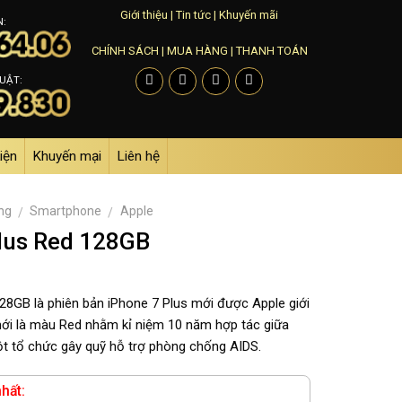
Giới thiệu
|
Tin tức
|
Khuyến mãi
N:
CHÍNH SÁCH
|
MUA HÀNG
|
THANH TOÁN
UẬT:
iện
Khuyến mại
Liên hệ
ng
Smartphone
Apple
/
/
lus Red 128GB
28GB là phiên bản iPhone 7 Plus mới được Apple giới
mới là màu Red nhằm kỉ niệm 10 năm hợp tác giữa
t tổ chức gây quỹ hỗ trợ phòng chống AIDS.
hất: