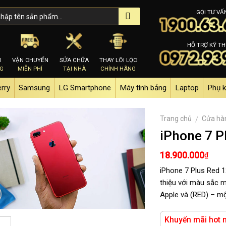
GỌI TƯ VẤ
HỖ TRỢ KỸ TH
M
VẬN CHUYỂN
SỬA CHỮA
THAY LÕI LỌC
NG
MIỄN PHÍ
TẠI NHÀ
CHÍNH HÃNG
erry
Samsung
LG Smartphone
Máy tính bảng
Laptop
Phụ k
Trang chủ
Cửa hà
/
iPhone 7 P
18.900.000
₫
iPhone 7 Plus Red 1
thiệu với màu sắc 
Apple và (RED) – mộ
Khuyến mãi hot n