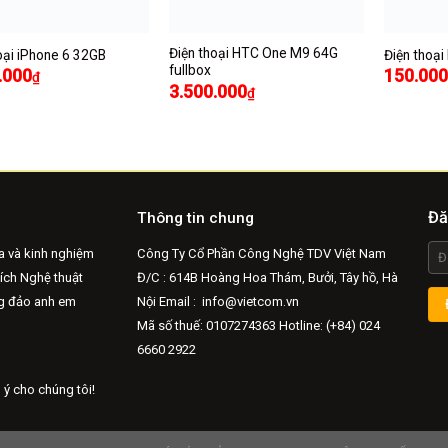
Điện thoại HTC One M9 64G
oại iPhone 6 32GB
Điện thoại
fullbox
.000
150.000
₫
3.500.000
₫
Đă
Thông tin chung
a và kinh nghiệm
Công Ty Cổ Phần Công Nghệ TDV Việt Nam
hích Nghệ thuật
Đ/C : 614B Hoàng Hoa Thám, Bưởi, Tây hồ, Hà
ng đảo anh em
Nội Email :
info@vietcom.vn
Mã số thuế: 0107274363 Hotline: (+84) 024
6660 2922
 ý cho chúng tôi!