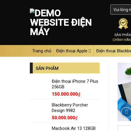
Skip
to
content
SẢN PHẨ
CHÍNH HÃ
Trang chủ
Điện thoại Apple
Điện thoại Blackb
SẢN PHẨM
Điện thoại iPhone 7 Plus
256GB
150.000.000
₫
Blackberry Porcher
Design 9982
50.000.000
₫
Macbook Air 13 128GB