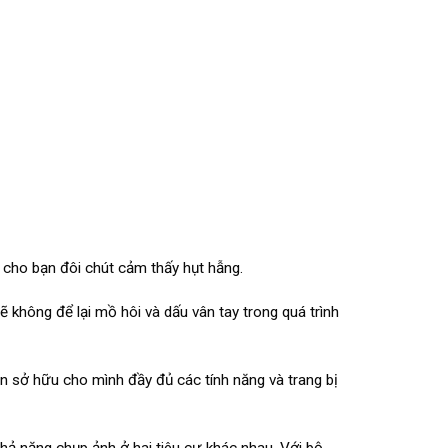
 cho bạn đôi chút cảm thấy hụt hẫng.
không để lại mồ hôi và dấu vân tay trong quá trình
 sở hữu cho mình đầy đủ các tính năng và trang bị
khả năng chụp ảnh ở hai tiêu cự khác nhau. Với bộ