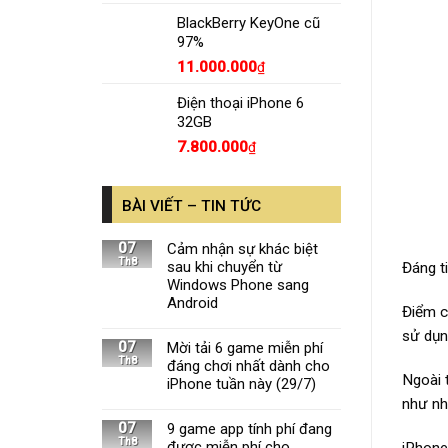
BlackBerry KeyOne cũ
97%
11.000.000
₫
Điện thoại iPhone 6
32GB
7.800.000
₫
BÀI VIẾT – TIN TỨC
07
Cảm nhận sự khác biệt
Th8
sau khi chuyển từ
Đáng t
Windows Phone sang
Android
Điểm c
sử dụn
07
Mời tải 6 game miễn phí
Th8
đáng chơi nhất dành cho
Ngoài 
iPhone tuần này (29/7)
như nh
07
9 game app tính phí đang
Th8
được miễn phí cho
iPhone