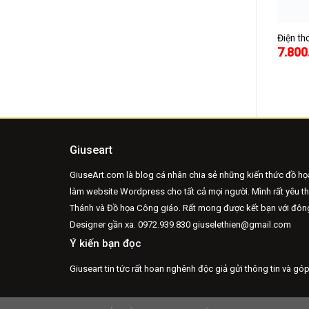
20 2 Sim Chính Hãng
Điện thoại Blackberry 9810
Điện th
30.000
2.100.000
7.800
₫
₫
Giuseart
GiuseArt.com là blog cá nhân chia sẻ những kiến thức đồ họ
làm website Wordpress cho tất cả mọi người. Mình rất yêu t
Thánh và Đồ họa Công giáo. Rất mong được kết bạn với đô
Designer gần xa.
0972.939.830 giuselethien@gmail.com
Ý kiến bạn đọc
Giuseart tin tức rất hoan nghênh độc giả gửi thông tin và góp