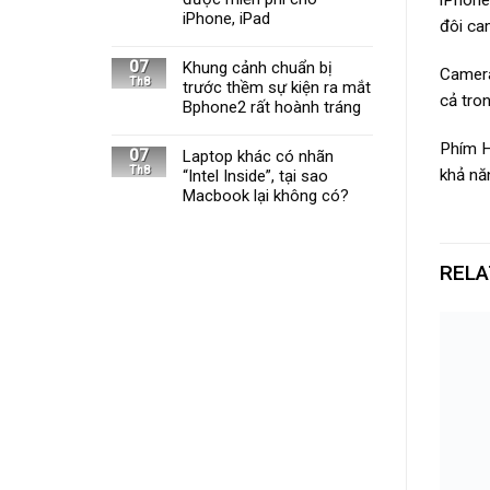
iPhone, iPad
đôi ca
07
Khung cảnh chuẩn bị
Camera
Th8
trước thềm sự kiện ra mắt
cả tron
Bphone2 rất hoành tráng
Phím H
07
Laptop khác có nhãn
Th8
khả nă
“Intel Inside”, tại sao
Macbook lại không có?
RELA