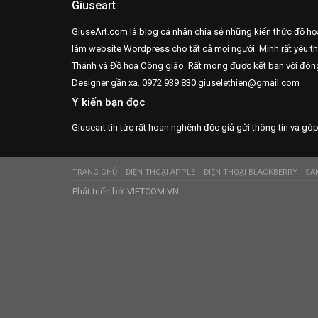
Giuseart
GiuseArt.com là blog cá nhân chia sẻ những kiến thức đồ họ
làm website Wordpress cho tất cả mọi người. Mình rất yêu t
Thánh và Đồ họa Công giáo. Rất mong được kết bạn với đô
Designer gần xa.
0972.939.830 giuselethien@gmail.com
Ý kiến bạn đọc
Giuseart tin tức rất hoan nghênh độc giả gửi thông tin và góp
TRANG CHỦ
ĐIỆN THOẠI APPLE
ĐIỆN THOẠI BLACKBERRY
SA
Phát triển bởi
VIETCOM.VN