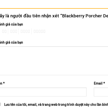
ãy là người đầu tiên nhận xét “Blackberry Porcher 
nh giá của bạn
2
3
4
5
nh giá của bạn
ên
*
Email
*
Lưu tên của tôi, email, và trang web trong trình duyệt này cho lần bình