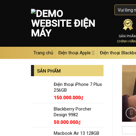
Skip
to
content
SẢN PHẨ
CHÍNH HÃ
Trang chủ
Điện thoại Apple
Điện thoại Blackb
SẢN PHẨM
Điện thoại iPhone 7 Plus
256GB
150.000.000
₫
Blackberry Porcher
Design 9982
50.000.000
₫
Macbook Air 13 128GB