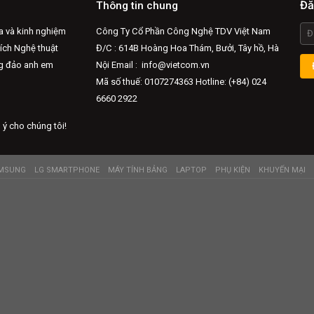
Đă
Thông tin chung
a và kinh nghiệm
Công Ty Cổ Phần Công Nghệ TDV Việt Nam
hích Nghệ thuật
Đ/C : 614B Hoàng Hoa Thám, Bưởi, Tây hồ, Hà
ng đảo anh em
Nội Email :
info@vietcom.vn
Mã số thuế: 0107274363 Hotline: (+84) 024
6660 2922
 ý cho chúng tôi!
MSUNG
LG SMARTPHONE
MÁY TÍNH BẢNG
LAPTOP
PHỤ KIỆN
KHUYẾN MẠI