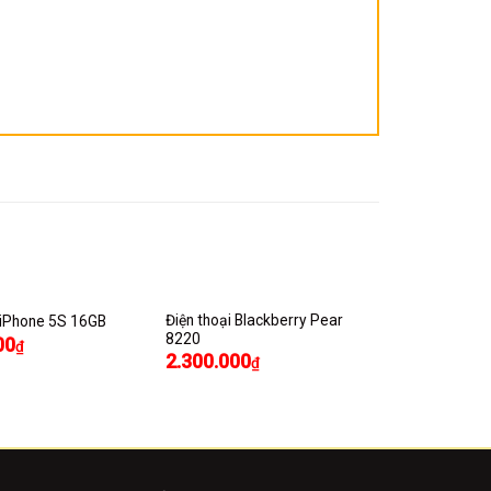
Điện thoại Blackberry Pear
i iPhone 5S 16GB
8220
00
₫
2.300.000
₫