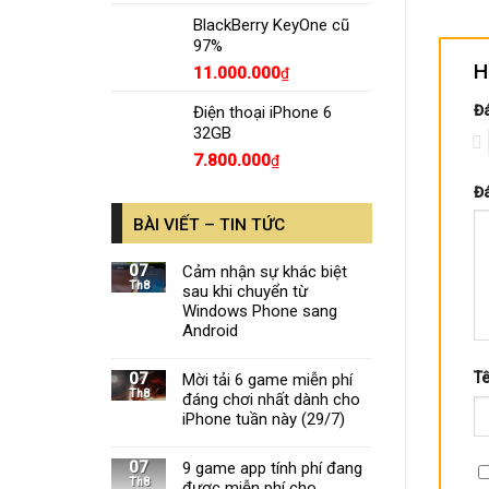
BlackBerry KeyOne cũ
97%
H
11.000.000
₫
Đá
Điện thoại iPhone 6
32GB
1
7.800.000
₫
Đá
BÀI VIẾT – TIN TỨC
07
Cảm nhận sự khác biệt
Th8
sau khi chuyển từ
Windows Phone sang
Android
T
07
Mời tải 6 game miễn phí
Th8
đáng chơi nhất dành cho
iPhone tuần này (29/7)
07
9 game app tính phí đang
Th8
được miễn phí cho