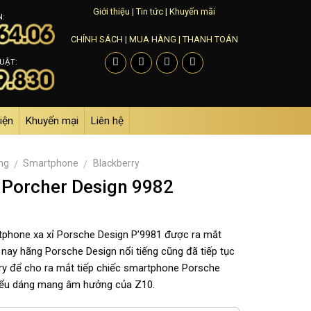
Giới thiệu
|
Tin tức
|
Khuyến mãi
N:
CHÍNH SÁCH
|
MUA HÀNG
|
THANH TOÁN
UẬT:
iện
Khuyến mại
Liên hệ
ng
Smartphone
Blackberry
/
/
 Porcher Design 9982
rtphone xa xỉ Porsche Design P’9981 được ra mắt
ay hãng Porsche Design nổi tiếng cũng đã tiếp tục
rry để cho ra mắt tiếp chiếc smartphone Porsche
kiểu dáng mang âm hưởng của Z10.