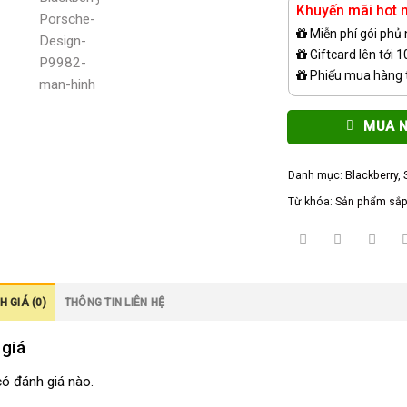
Khuyến mãi hot n
Miễn phí gói phủ
Giftcard lên tới 
Phiếu mua hàng t
MUA 
Danh mục:
Blackberry
,
Từ khóa:
Sản phẩm sắp
 GIÁ (0)
THÔNG TIN LIÊN HỆ
 giá
ó đánh giá nào.