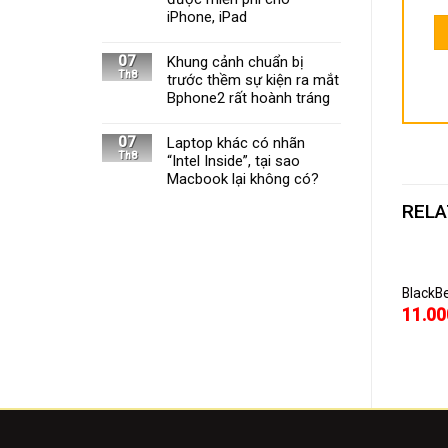
iPhone, iPad
07
Khung cảnh chuẩn bị
Th8
trước thềm sự kiện ra mắt
Bphone2 rất hoành tráng
07
Laptop khác có nhãn
Th8
“Intel Inside”, tại sao
Macbook lại không có?
RELA
 thoại LG OPTIMUS G E975
Điện thoại iPhone 7 Plus 256GB
BlackB
00.000
150.000.000
11.00
₫
₫