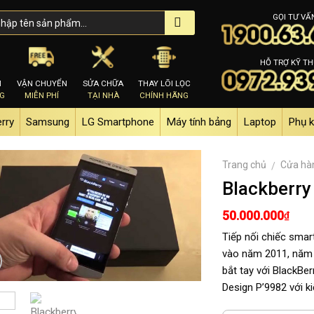
GỌI TƯ VẤ
HỖ TRỢ KỸ TH
M
VẬN CHUYỂN
SỬA CHỮA
THAY LÕI LỌC
NG
MIỄN PHÍ
TẠI NHÀ
CHÍNH HÃNG
erry
Samsung
LG Smartphone
Máy tính bảng
Laptop
Phụ k
Trang chủ
Cửa hà
/
Blackberry
50.000.000
₫
Tiếp nối chiếc sma
vào năm 2011, năm n
bắt tay với BlackBe
Design P’9982 với 