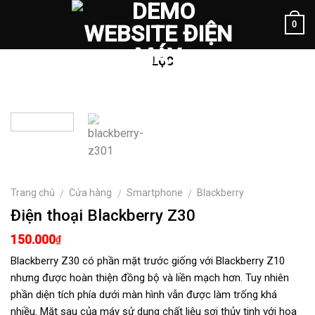
Skip
0
to
content
LỌC
Trang chủ
Cửa hàng
Smartphone
Blackberry
/
/
/
Điện thoại Blackberry Z30
150.000
₫
Blackberry Z30 có phần mặt trước giống với Blackberry Z10
nhưng được hoàn thiện đồng bộ và liền mạch hơn. Tuy nhiên
phần diện tích phía dưới màn hình vẫn được làm trống khá
nhiều. Mặt sau của máy sử dụng chất liệu sợi thủy tinh với hoa