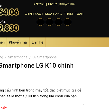
Giới thiệu
|
Tin tức
|
Khuyến mãi
N:
CHÍNH SÁCH
|
MUA HÀNG
|
THANH TOÁN
UẬT:
iện
Khuyến mại
Liên hệ
ng
Smartphone
LG Smartphone
/
/
 Smartphone LG K10 chính
ng cấu hình bên trong máy tốt, đặc biệt mức giá dễ
hắn sẽ là một sự ưu tiên trong lựa chọn của bạn.
hất: