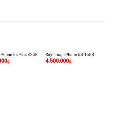
 iPhone 6s Plus 32GB
Điện thoại iPhone 5S 16GB
000
4.500.000
₫
₫