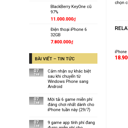
chọn c
BlackBerry KeyOne cũ
97%
11.000.000
₫
RELA
Điện thoại iPhone 6
32GB
7.800.000
₫
 thoại HTC One M8
Macbook Air 13 128GB
iPhone
00.000
28.000.000
18.90
₫
₫
BÀI VIẾT – TIN TỨC
07
Cảm nhận sự khác biệt
Th8
sau khi chuyển từ
Windows Phone sang
Android
07
Mời tải 6 game miễn phí
Th8
đáng chơi nhất dành cho
iPhone tuần này (29/7)
07
9 game app tính phí đang
Th8
được miễn phí cho