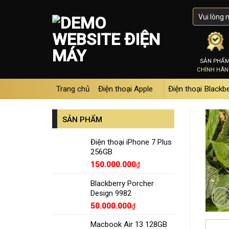
Skip
to
content
SẢN PHẨ
CHÍNH HÃ
Trang chủ
Điện thoại Apple
Điện thoại Blackb
SẢN PHẨM
Điện thoại iPhone 7 Plus
256GB
150.000.000
₫
Blackberry Porcher
Design 9982
50.000.000
₫
Macbook Air 13 128GB