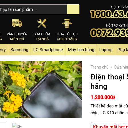
GỌI TƯ VẤ
HỖ TRỢ KỸ TH
M
VẬN CHUYỂN
SỬA CHỮA
THAY LÕI LỌC
NG
MIỄN PHÍ
TẠI NHÀ
CHÍNH HÃNG
erry
Samsung
LG Smartphone
Máy tính bảng
Laptop
Phụ k
Trang chủ
Cửa hà
/
Điện thoại
hãng
1.200.000
₫
Thiết kế đẹp mắt cù
chịu, LG K10 chắc c
Khuyến mãi hot n