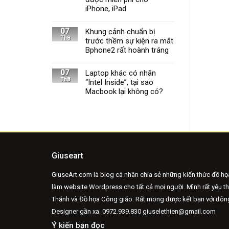
iPhone, iPad
07
Khung cảnh chuẩn bị
Th8
trước thềm sự kiện ra mắt
Bphone2 rất hoành tráng
07
Laptop khác có nhãn
Th8
“Intel Inside”, tại sao
Macbook lại không có?
Giuseart
GiuseArt.com là blog cá nhân chia sẻ những kiến thức đồ họ
làm website Wordpress cho tất cả mọi người. Mình rất yêu t
Thánh và Đồ họa Công giáo. Rất mong được kết bạn với đô
Designer gần xa.
0972.939.830 giuselethien@gmail.com
Ý kiến bạn đọc