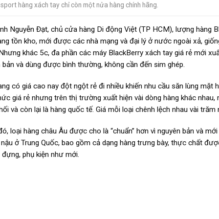
sport hàng xách tay chỉ còn một nửa hàng chính hãng.
nh Nguyễn Đạt, chủ cửa hàng Di động Việt (TP HCM), lượng hàng B
àng tồn kho, mới được các nhà mạng và đại lý ở nước ngoài xả, gi
 Nhưng khác 5c, đa phần các máy BlackBerry xách tay giá rẻ mới xu
 bản và dùng được bình thường, không cần đến sim ghép.
ang có giá cao nay đột ngột rẻ đi nhiều khiến nhu cầu săn lùng mặt 
ức giá rẻ nhưng trên thị trường xuất hiện vài dòng hàng khác nhau
ối và còn lại là hàng quốc tế. Giá mỗi loại chênh lệch nhau vài trăm
đó, loại hàng châu Âu được cho là “chuẩn” hơn vì nguyên bản và mớ
 nậu ở Trung Quốc, bao gồm cả dạng hàng trưng bày, thực chất được 
 đựng, phụ kiện như mới.