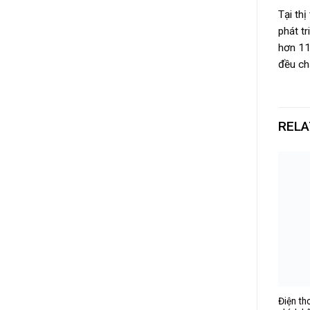
Tại th
phát t
hơn 11
đều ch
RELA
Điện t
 Pro 10.5 inch Wifi 64GB
BlackBerry KeyOne cũ 97%