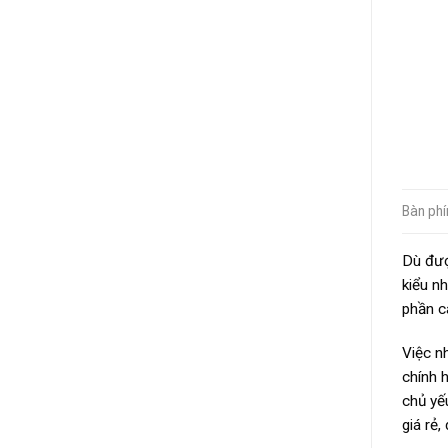
Bàn phí
Dù đượ
kiểu n
phần c
Việc n
chính 
chủ yế
giá rẻ,