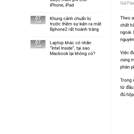
Giá Pas
iPhone, iPad
Theo a
07
Khung cảnh chuẩn bị
Th8
trước thềm sự kiện ra mắt
chất h
Bphone2 rất hoành tráng
ngoái.
nguyên
07
Laptop khác có nhãn
Th8
“Intel Inside”, tại sao
Việc đ
Macbook lại không có?
cùng m
phân ph
Trong 
từ đầu
đủ hộp