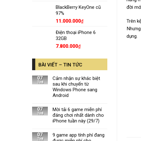
BlackBerry KeyOne cũ
đời mớ
97%
11.000.000
Trên k
₫
Nhưng 
Điện thoại iPhone 6
dụng.
32GB
7.800.000
₫
BÀI VIẾT – TIN TỨC
07
Cảm nhận sự khác biệt
Th8
sau khi chuyển từ
Windows Phone sang
Android
07
Mời tải 6 game miễn phí
Th8
đáng chơi nhất dành cho
iPhone tuần này (29/7)
07
9 game app tính phí đang
Th8
được miễn phí cho