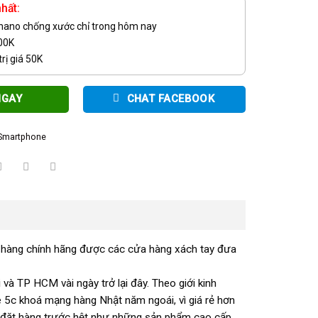
hất:
 nano chống xước chỉ trong hôm nay
100K
rị giá 50K
NGAY
CHAT FACEBOOK
Smartphone
i hàng chính hãng được các cửa hàng xách tay đưa
và TP HCM vài ngày trở lại đây. Theo giới kinh
e 5c khoá mạng hàng Nhật năm ngoái, vì giá rẻ hơn
 đặt hàng trước hệt như những sản phẩm cao cấp