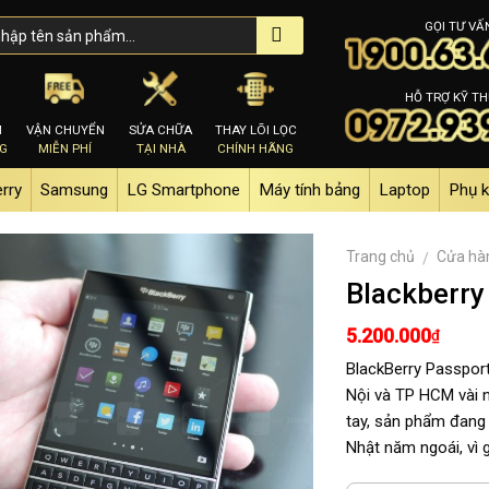
GỌI TƯ VẤ
HỖ TRỢ KỸ TH
M
VẬN CHUYỂN
SỬA CHỮA
THAY LÕI LỌC
NG
MIỄN PHÍ
TẠI NHÀ
CHÍNH HÃNG
erry
Samsung
LG Smartphone
Máy tính bảng
Laptop
Phụ k
Trang chủ
Cửa hà
/
Blackberry
5.200.000
₫
BlackBerry Passport
Nội và TP HCM vài ng
tay, sản phẩm đang
Nhật năm ngoái, vì 