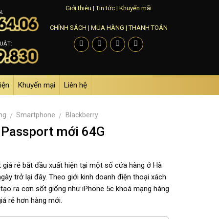
Giới thiệu
|
Tin tức
|
Khuyến mãi
N:
CHÍNH SÁCH
|
MUA HÀNG
|
THANH TOÁN
UẬT:
iện
Khuyến mại
Liên hệ
ng
Smartphone
Blackberry
/
/
 Passport mới 64G
 giá rẻ bắt đầu xuất hiện tại một số cửa hàng ở Hà
ày trở lại đây. Theo giới kinh doanh điện thoại xách
 tạo ra cơn sốt giống như iPhone 5c khoá mạng hàng
giá rẻ hơn hàng mới.