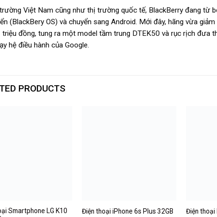
ị trường Việt Nam cũng như thị trường quốc tế, BlackBerry đang từ
riển (BlackBery OS) và chuyển sang Android. Mới đây, hãng vừa giảm
 triệu đồng, tung ra một model tầm trung DTEK50 và rục rịch đưa
ạy hệ điều hành của Google.
TED PRODUCTS
hoại Smartphone LG K10
Điện thoại iPhone 6s Plus 32GB
Điện thoại