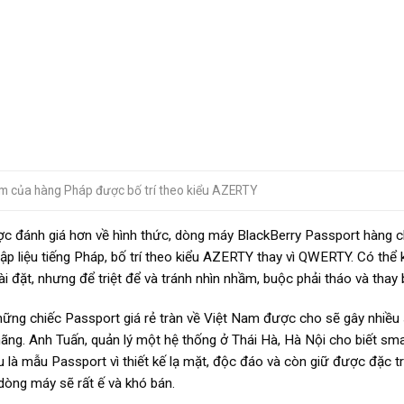
m của hàng Pháp được bố trí theo kiểu AZERTY
c đánh giá hơn về hình thức, dòng máy BlackBerry Passport hàng c
hập liệu tiếng Pháp, bố trí theo kiểu AZERTY thay vì QWERTY. Có thể
ài đặt, nhưng để triệt để và tránh nhìn nhầm, buộc phải tháo và thay
hững chiếc Passport giá rẻ tràn về Việt Nam được cho sẽ gây nhiề
hãng. Anh Tuấn, quản lý một hệ thống ở Thái Hà, Hà Nội cho biết sm
u là mẫu Passport vì thiết kế lạ mặt, độc đáo và còn giữ được đặc t
 dòng máy sẽ rất ế và khó bán.