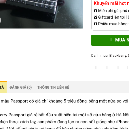
Khuyến mãi hot n
Miễn phí gói phủ
Giftcard lên tới 
Phiếu mua hàng t
MUA 
Danh mục:
Blackberry
,
TẢ
ĐÁNH GIÁ (0)
THÔNG TIN LIÊN HỆ
mẫu Passport có giá chỉ khoảng 5 triệu đồng, bằng một nửa so vớ
.
erry Passport giá rẻ bắt đầu xuất hiện tại một số cửa hàng ở Hà Nội 
điện thoại xách tay, sản phẩm đang tạo ra cơn sốt giống như iPhon
ới. Một số nơi chưa có hàng để bán nhưng cũng chạy chương trình