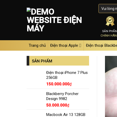
Skip
to
content
SẢN PHẨ
CHÍNH HÃ
Trang chủ
Điện thoại Apple
Điện thoại Blackb
SẢN PHẨM
Điện thoại iPhone 7 Plus
256GB
150.000.000
₫
Blackberry Porcher
Design 9982
50.000.000
₫
Macbook Air 13 128GB